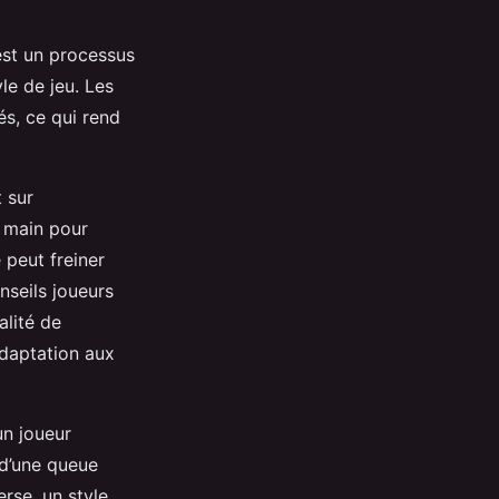
’est un processus
le de jeu. Les
és, ce qui rend
 sur
n main pour
 peut freiner
nseils joueurs
lité de
adaptation aux
un joueur
n d’une queue
erse, un style