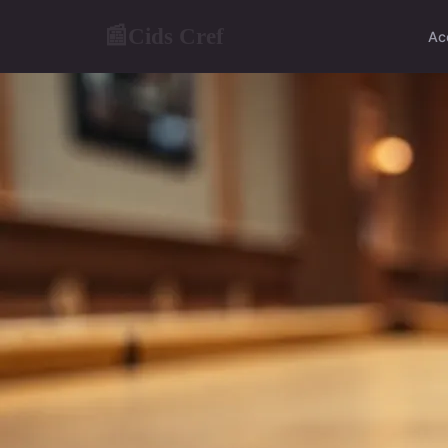
Cids Cref
📰
Ac