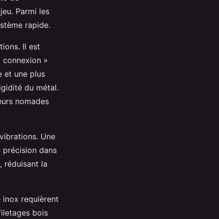
jeu. Parmi les
système rapide.
ions. Il est
« connexion »
e et une plus
igidité du métal.
ueurs nomades
vibrations. Une
e précision dans
 réduisant la
e inox requièrent
filetages bois