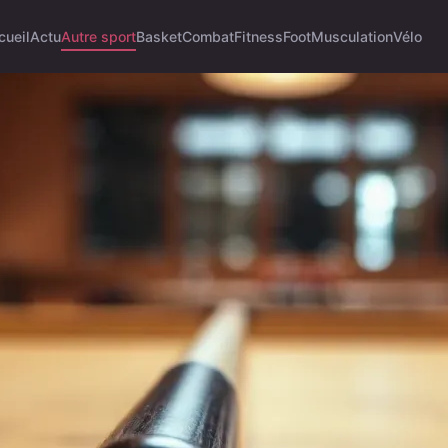
cueil
Actu
Autre sport
Basket
Combat
Fitness
Foot
Musculation
Vélo