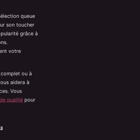
sélection queue
pour son toucher
pularité grâce à
ons.
ent votre
t complet ou à
vous aidera à
nces. Vous
de qualité
pour
u