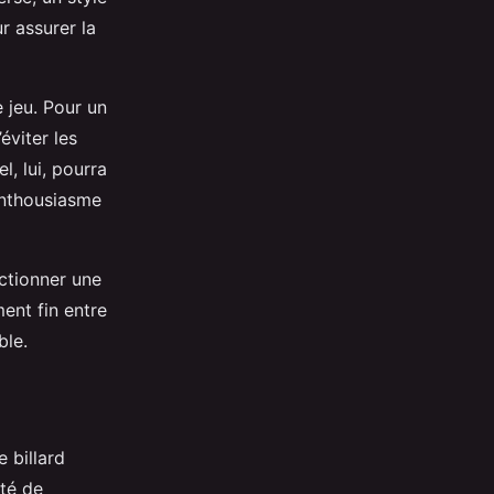
r assurer la
e jeu. Pour un
éviter les
l, lui, pourra
enthousiasme
ectionner une
ment fin entre
ble.
 billard
ité de