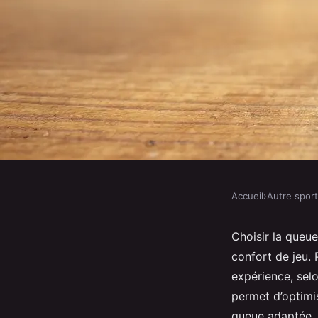
Accueil
›
Autre sport
AUTRE SPORT
Top critères pour sél
Choisir la queue
confort de jeu. 
queue de billard fran
expérience, sel
permet d’optimi
queue adaptée, d