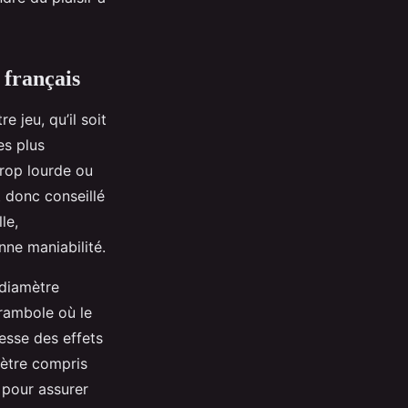
 français
e jeu, qu’il soit
es plus
trop lourde ou
t donc conseillé
le,
ne maniabilité.
 diamètre
arambole où le
nesse des effets
amètre compris
 pour assurer