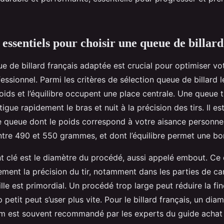
 essentiels pour choisir une queue de billard
e de billard français adaptée est crucial pour optimiser votr
ssionnel. Parmi les critères de sélection queue de billard l
oids et l’équilibre occupent une place centrale. Une queue 
tigue rapidement le bras et nuit à la précision des tirs. Il es
e queue dont le poids correspond à votre aisance personnel
tre 490 et 550 grammes, et dont l’équilibre permet une bon
t clé est le diamètre du procédé, aussi appelé embout. Ce
ement la précision du tir, notamment dans les parties de c
ille est primordial. Un procédé trop large peut réduire la fi
p petit peut s’user plus vite. Pour le billard français, un di
mm est souvent recommandé par les experts du guide achat