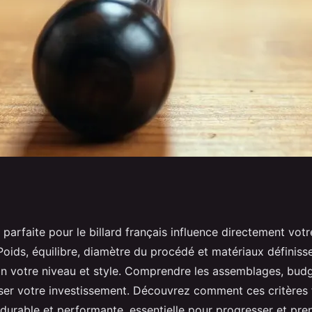
ectionner votre
 parfaite pour le billard français influence directement votr
Poids, équilibre, diamètre du procédé et matériaux définiss
çais
on votre niveau et style. Comprendre les assemblages, budg
ser votre investissement. Découvrez comment ces critères
urable et performante, essentielle pour progresser et pren