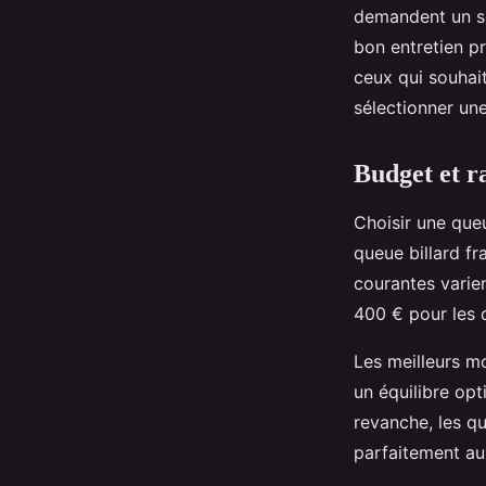
demandent un so
bon entretien pr
ceux qui souhait
sélectionner une
Budget et r
Choisir une queu
queue billard fr
courantes varie
400 € pour les
Les meilleurs mo
un équilibre opt
revanche, les q
parfaitement aux