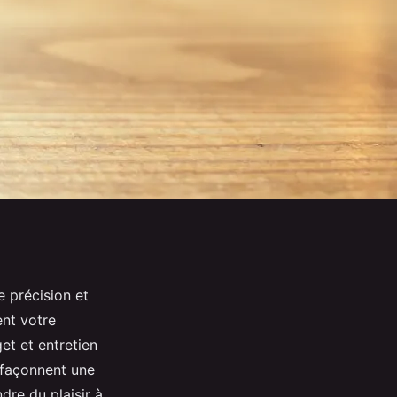
e précision et
ent votre
et et entretien
 façonnent une
dre du plaisir à