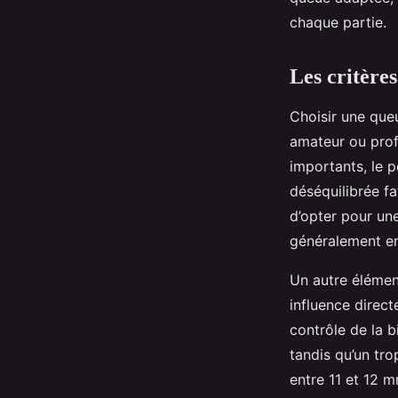
Constance
•
16 octobre 2025
•
9 min de lecture
chaque partie.
Les critères
Choisir une queu
amateur ou profe
importants, le p
déséquilibrée fa
d’opter pour un
généralement en
Un autre élémen
influence direct
contrôle de la b
tandis qu’un tro
entre 11 et 12 