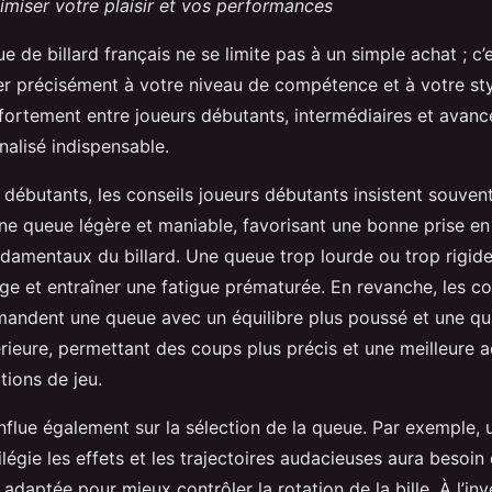
imiser votre plaisir et vos performances
e de billard français ne se limite pas à un simple achat ; c
ter précisément à votre niveau de compétence et à votre sty
fortement entre joueurs débutants, intermédiaires et avanc
nalisé indispensable.
 débutants, les conseils joueurs débutants insistent souvent
une queue légère et maniable, favorisant une bonne prise e
ndamentaux du billard. Une queue trop lourde ou trop rigide
ge et entraîner une fatigue prématurée. En revanche, les co
ndent une queue avec un équilibre plus poussé et une qua
érieure, permettant des coups plus précis et une meilleure 
tions de jeu.
influe également sur la sélection de la queue. Par exemple, 
vilégie les effets et les trajectoires audacieuses aura besoi
adaptée pour mieux contrôler la rotation de la bille. À l’inv